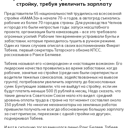
стройку, требуя увеличить зарплату
Представители 55 национальностей трудились на всесоюзной
стройке «КАМАЗа» в начале 70-х годов, в автоград съехались
рабочие из более 70 городов страны. Для руководства Челнов
и города это были непростые годы: запуск масштабного
проекта, организация быта камазовцев – все это требовало
огромных усилий. Рабочие тем временем устраивали бунты и
забастовки, которые приходилось тушить в ручном режиме.
Один из таких случаев описал в своих воспоминаниях Фикрят
Табеев, первый секретарь Татарского обкома КПСС,
рассказывая о Раисе Беляеве.
Табеев называл его «самородком» и «настоящим вожаком». Его
лидерские качества проявились во время забастовки, когда
рабочие, занятые на стройке (среди них были скреперисты и
водители тяжелых самосвалов, задействованных на вывозе
грунта), потребовали увеличить зарплату до баснословных
сумм. Бунтующие заявили, что не выйдут на стройку, если им
будут платить меньше 500 (!) рублей в месяц. Надо сказать, что
такие деньги в Советском Союзе мало кто видел: средний
уровень оплаты труда в стране на тот момент составлял около
150 рублей. Но «многие механизаторы на земляных работах
привыкли получать не всегда обоснованную большую зарплату
за счет приписок, переезжая с одной стройки на другую»,
подчеркивал Табеев.
И вот в ситуацию тогда вмешался лично Раис Беляев. Табеев