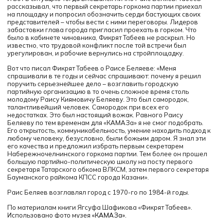
рассказывал, что первый секретарь горкома партии приехал
на площадку и попросил обозначить серди бастующих своих
представителей – чтобы вести с ними переговоры. Лидеров
забастовки глава города пригласил проехать в горком. Что
было в кабинете чиновника, Фикрят Табеев не раскрыл. Но
известно, что трудовой конфликт после той встречи был
урегулирован, и рабочие вернулись на стройплощадку.
Вот что писал Фикрят Табеев о Раисе Беляеве: «Меня
спрашивали в те годы и сейчас спрашивают: почему я решил
поручить серьезнейшее дело – возглавить городскую
партийную организацию в то очень сложное время столь
молодому Раису Киямовичу Беляеву. Это был самородок,
талантливейший человек. Самородок при всех его
недостатках. Это был настоящий вожак. Равного Раису
Беляеву по тем временам для «КАМАЗа» я не смог подобрать.
Его открытость, коммуникабельность, умение находить подход к
любому человеку, безусловно, были божьим даром. Я знал эти
его качества и предложил избрать первым секретарем
Набережночелнинского горкома партии. Тем более он прошел
большую партийно-политическую школу на посту первого
секретаря Татарского обкома ВЛКСМ, затем первого секретаря
Бауманского райкома КПСС города Казани».
Раис Беляев возглавлял город с 1970-го по 1984-й годы.
По материалам книги Ягсуфа Шафикова «Фикрят Табеев».
Использовано фото музея
«КАМАЗа».