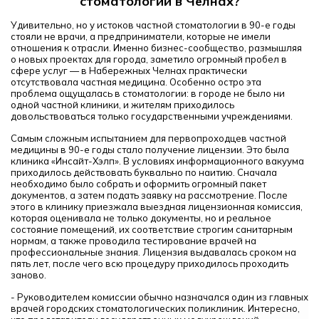
стоматологии в Челнах?
Удивительно, но у истоков частной стоматологии в 90-е годы
стояли не врачи, а предприниматели, которые не имели
отношения к отрасли. Именно бизнес-сообщество, размышляя
о новых проектах для города, заметило огромный пробел в
сфере услуг — в Набережных Челнах практически
отсутствовала частная медицина. Особенно остро эта
проблема ощущалась в стоматологии: в городе не было ни
одной частной клиники, и жителям приходилось
довольствоваться только государственными учреждениями.
Самым сложным испытанием для первопроходцев частной
медицины в 90-е годы стало получение лицензии. Это была
клиника «Инсайт-Хэлп». В условиях информационного вакуума
приходилось действовать буквально по наитию. Сначала
необходимо было собрать и оформить огромный пакет
документов, а затем подать заявку на рассмотрение. После
этого в клинику приезжала выездная лицензионная комиссия,
которая оценивала не только документы, но и реальное
состояние помещений, их соответствие строгим санитарным
нормам, а также проводила тестирование врачей на
профессиональные знания. Лицензия выдавалась сроком на
пять лет, после чего всю процедуру приходилось проходить
заново.
- Руководителем комиссии обычно назначался один из главных
врачей городских стоматологических поликлиник. Интересно,