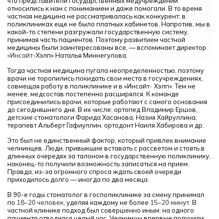
что представители государственных медучреждений
относились к нам с пониманием и даже помогали. В то время
частная медицина не рассматривалась как конкурент: в
поликлиниках еще не было платных кабинетов. Напротив, мы в
какой-то степени разгружали государственную систему,
принимая часть пациентов. Поэтому развитием частной
медицины были заинтересованы все, — вспоминает директор
«Инсайт
-Хэлп»
Наталья Миннегулова.
Тогда частная медицина пугала неопределенностью, поэтому
врачи не торопились покидать свои места в госучреждениях,
совмещая работу в поликлинике и в «Инсайт
-
Хэлп». Тем не
менее, медсостав постепенно расширялся. К команде
присоединились врачи, которые работают с самого основания
до сегодняшнего дня. В их числе: ортопед
Владимир Ершов,
детские стоматологи
Фарида Хасанова,
Назия Хайруллина,
терапевт Альберт Гафиуллин, ортодонт Наиля Хабирова и др.
Это был не единственный фактор, который привлек внимание
челнинцев. Люди, привыкшие вставать с рассветом и стоять в
длинных очередях за талоном в государственную поликлинику,
наконец-то получили возможность записаться на прием.
Правда, из-за огромного спроса ждать своей очереди
приходилось долго — иногда по два месяца.
В 90-е годы стоматолог в госполиклинике за смену принимал
по
18–20 человек
, уделяя каждому не более
15–20 минут
. В
частной клинике подход был совершенно иным: на одного
пациента отводился целый час. Челнинцы впервые получили