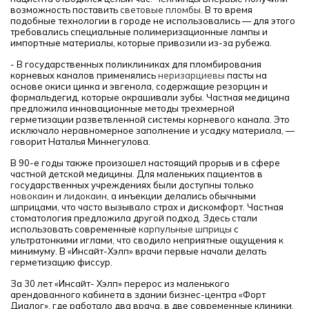
возможность поставить
световые пломбы
. В то время
подобные технологии в городе не использовались — для этого
требовались специальные полимеризационные лампы и
импортные материалы, которые привозили из-за рубежа.
- В государственных поликлиниках для пломбирования
корневых каналов применялись
неризарциевы
пасты на
основе окиси цинка и эвгенола, содержащие резорцин и
формальдегид, которые окрашивали зубы. Частная медицина
предложила инновационные методы трехмерной
герметизации разветвленной системы корневого канала. Это
исключало неравномерное заполнение и усадку материала, —
говорит Наталья Миннегулова.
В 90-е годы также произошел настоящий прорыв и в сфере
частной детской медицины. Для маленьких пациентов в
государственных учреждениях были доступны только
новокаин
и
лидокаин
, а инъекции делались обычными
шприцами, что часто вызывало страх и дискомфорт. Частная
стоматология предложила другой подход. Здесь стали
использовать современные
карпульные шприцы
с
ультратонкими иглами, что сводило неприятные ощущения к
минимуму. В «Инсайт-Хэлп» врачи первые начали делать
герметизацию фиссур.
За 30 лет «Инсайт- Хэлп» перерос из маленького
арендованного кабинета
в здании бизнес-центра «Форт
Диалог», где работало два врача, в две современные клиники.