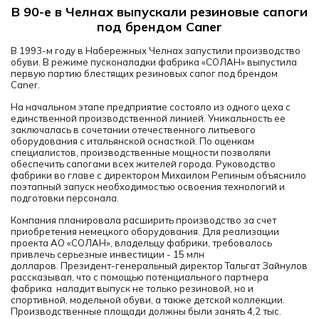
В 90-е в Челнах выпускали резиновые сапоги
под брендом Caner
В 1993-м году в Набережных Челнах запустили производство
обуви. В режиме пусконаладки фабрика «СОЛАН» выпустила
первую партию блестящих резиновых сапог под брендом
Caner.
На начальном этапе предприятие состояло из одного цеха с
единственной производственной линией. Уникальность ее
заключалась в сочетании отечественного литьевого
оборудования с итальянской оснасткой. По оценкам
специалистов, производственные мощности позволяли
обеспечить сапогами всех жителей города.
Руководство
фабрики во главе с директором Михаилом Репиным объяснило
поэтапный запуск необходимостью освоения технологий и
подготовки персонала.
Компания планировала расширить производство за счет
приобретения немецкого оборудования. Для реализации
проекта АО «СОЛАН», владельцу фабрики, требовалось
привлечь серьезные инвестиции - 15 млн
долларов.
Президент-генеральный директор Тальгат Зайнулов
рассказывал, что с помощью потенциального партнера
фабрика наладит выпуск не только резиновой, но и
спортивной, модельной обуви, а также детской коллекции.
Производственные площади должны были занять 4,2 тыс.