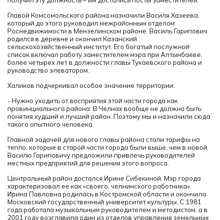
получил эту должность – им достались посты заместителей.
Главой Комсомольского района назначили Василя Хазеева,
который до этого руководил межрайонным отделом
Роснедвижимости в Мензелинском районе. Василь Гарипович
родился в деревне и окончил Казанский
сельскохозяйственный институт. Его богатый послужной
список включал работу заместителем мэра при Алтынбаеве,
более четырех лет в должности главы Тукаевского района и
руководство элеватором.
Халиков подчеркивал особое значение территории:
- Нужно уходить от восприятия этой части города как
провинциального района. В Челнах вообще не должно быть
понятия худший и лучший район. Поэтому мы и назначили сюда
такого опытного человека.
Главной задачей для нового главы района стали тарифы на
тепло, которые в старой части города были выше, чем в новой.
Василю Гариповичу предложили привлечь руководителей
местных предприятий для решения этого вопроса.
Центральный район достался Ирине Сибекиной. Мэр города
характеризовал ее как «своего, челнинского работника».
Ирина Павловна родилась в Костромской области и окончила
Московский государственный университет культуры. С 1981
года работала музыкальным руководителем и методистом, а в
2001 году возглавила один из отделов управления земельных