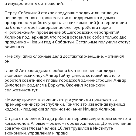
и имущественных отношений.
Перед Сибекиной стояли следующие задачи: ликвидация
незавершенного строительства и недоремонта в домах;
прозрачность работы управляющих компаний (на территории
их было четыре); завершение благоустройства парка
«Прибрежный»; проведение общегородских мероприятий.
Халиков подчеркивал, что город оставил за собой только два
праздника – Новый год и Сабантуй. Остальные получили статус
районных.
- Не случайно сложные дела достаются женщине, – отмечал
он.
Главой Автозаводского района был назначен кандидат
экономических наук Анвар Гайнутдинов, который до этого
работал советником главы городской администрации.
Анвар
Билалович родился в Воркуте. Окончил Казанский
сельхозинститут.
- Между прочим, в этом институте учились и президент, и
премьер-министр республики. Так что это известная кузница
кадров, - подчеркивал при назначении Ильдар Халиков.
Он два с половиной года работал первым секретарем комитета
комсомола в Агрызе – родном городе Халикова. До назначения
советником главы Челнов 10 лет трудился в Институте
экономики, управления и права.