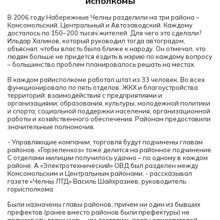
исполкомы
В 2006 году Набережные Челны разделили на три района –
Комсомольский, Центральный и Автозаводский. Каждому
досталось по 150–200 тысяч жителей. Для чего это сделали?
Ильдар Халиков, который руководил тогда автоградом,
объяснял: чтобы власть была ближе к народу. Он отмечал, что
людям больше не придется ездить в мэрию по каждому вопросу
– большинство проблем планировалось решать на местах.
В каждом райисполкоме работал штат из 33 человек. Во всех
функционировало по пять отделов: ЖКХ и благоустройства
территорий; взаимодействия с предприятиями и
организациями; образования, культуры, молодежной политики
и спорта; социальной поддержки населения; организационной
работы и хозяйственного обеспечения.
Районам предоставили
значительные полномочия.
- Управляющие компании, торговля будут подчинены главам
районов. «Горзеленхоз» тоже делится на районное подчинение.
С отделами милиции получилось удачно – по одному в каждом
районе. А «Электротехнический» ОВД был разделен между
Комсомольским и Центральным районами, - рассказывал
газете «Челны ЛТД» Василь Шайхразиев, руководитель
горисполкома.
Были назначены главы районов, причем ни один из бывших
префектов (ранее вместо районов были префектуры) не