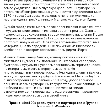
Маркиза Басырова, изложенными в его книге «Тауба». Он
также указывает, что история строительства мечетей на этой
земле уходит корнями в глубокую древность. В булгарских
летописях «Джагфар тарихы» упоминается о существовании в
1170-х годах булгарского селения с мечетью «Аю капка» в
месте впадения рек Челнинка и Мелекеска в Чулман Идель.
Судьба города изменилась после падения Казанского ханства
– мусульманские святыни исчезли с земли предков. Однако
исламская вера сохранилась среди местного населения. После
Февральской революции 1917 года появилась возможность
построить новую мечеть. Для этого заготовили строительные
материалы, но по определенным причинам из них возвели
хлебозавод, в котором расположилась фирма «Йорт».
«Слава Всевышнему Аллаху, нашему поколению выпала
счастливая судьба. Нам, потомкам наших славных предков -
булгарских мусульман, удалось восстановить справедливость,
на историческую землю вернулась мечеть. На
многострадальный народ низошла благодать славить Единого
творца и строить свою судьбу по Его законам. Мечеть «Тауба»
была построена в юбилейном - 1100 году добровольного
принятия Ислама Булгарским государством. Такое совпадение
с юбилейной датой и само название мечети явились
выражением воли народа, желающего вернуться к религии», –
пишет архитектор Басыров в своей книге.
Проект «4по100» реализуется в партнерстве с Группой
Компаний «Профит»