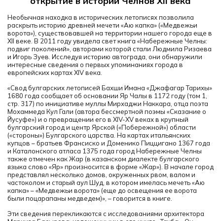
открытие в истории Челнов ХII века
Необычная находка в исторических летописях позволила
раскрыть историю древней мечети «Аю капка» («Медвежьи
ворота»), существовавшей на территории нашего города еще в
XII веке. В 2011 году увидела свет книга «Набережные Челны:
подвиг поколений», авторами которой стали Людмила Ризаева
и Игорь Зуев. Исследуя историю автограда, они обнаружили
интересные сведения о первых упоминаниях города в
европейских картах XIV века.
«Свод булгарских летописей Бахши Имана «Джафагар Тарихы»
1680 года сообщает об основании Яр Чалы в 1172 году (том 1,
стр. 317) по инициативе муллы Мирхаджи Наккара, отца поэта
Мохаммеда Кул Гали (автора бессмертной поэмы «Сказание о
Йусуфе») и о превращении его в XIV-XV веках в крупный
булгарский город и центр Ярской («Побережной») области
(«стороны») Булгарского царства. На картах итальянских
купцов – братьев Франсиско и Доменико Пиццигано 1367 года
и Каталонского атласа 1375 года город Набережные Челны
также отмечен как Жар (в казанском диалекте булгарского
языка слово «Яр» произносится в форме «Жар»). В начале город
представлял несколько домов, окруженных рвом, валом и
частоколом и старый аул Шуд, в котором имелась мечеть «Аю
капка» – «Медвежьи ворота» (еще до освещения ее ворота
были поцарапаны медведем)», – говорится в книге.
Эти сведения перекликаются с исследованиями архитектора