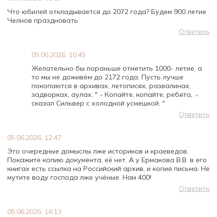
Что юбилей откладывается до 2072 года? Будем 900 летие
Челнов праздновать
Ответить
05.06.2026, 10:45
Желательно бы пораньше отметить 1000- летие, а
то мы не доживём до 2172 года. Пусть лучше
покопаются в архивах, летописях, развалинах,
задворках, аулах. " - Копайте, копайте, ребята, .-
сказал Сильвер с холодной усмешкой. "
Ответить
05.06.2026, 12:47
Это очередные домыслы лже историков и краеведов.
Покажите копию документа, её нет. А у Ермакова В.В. в его
книгах есть ссылка на Российский архив, и копия письма. Не
мутите воду господа лже учёные. Нам 400!
Ответить
05.06.2026, 16:13