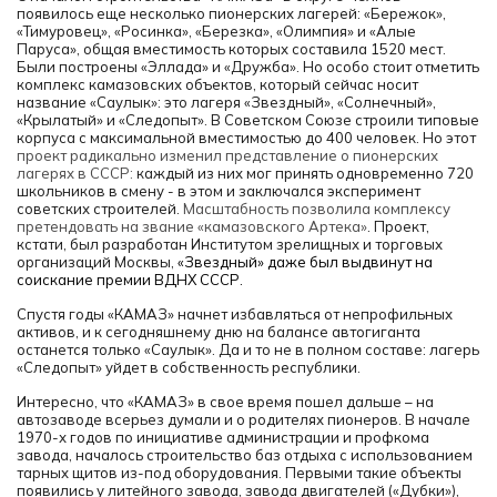
появилось еще несколько пионерских лагерей: «Бережок»,
«Тимуровец», «Росинка», «Березка», «Олимпия» и «Алые
Паруса», общая вместимость которых составила 1520 мест.
Были построены «Эллада» и «Дружба». Но особо стоит отметить
комплекс камазовских объектов, который сейчас носит
название «Саулык»: это лагеря «Звездный», «Солнечный»,
«Крылатый» и «Следопыт». В Советском Союзе строили типовые
корпуса с максимальной вместимостью до 400 человек. Но этот
проект радикально изменил представление о пионерских
лагерях в СССР:
каждый из них мог принять одновременно 720
школьников в смену - в этом и заключался эксперимент
советских строителей.
Масштабность позволила комплексу
претендовать на звание «камазовского Артека»
. Проект,
кстати, был разработан Институтом зрелищных и торговых
организаций Москвы,
«Звездный» даже был выдвинут на
соискание премии ВДНХ СССР.
Спустя годы «КАМАЗ» начнет избавляться от непрофильных
активов, и к сегодняшнему дню на балансе автогиганта
останется только «Саулык». Да и то не в полном составе: лагерь
«Следопыт» уйдет в собственность республики.
Интересно, что «КАМАЗ» в свое время пошел дальше – на
автозаводе всерьез думали и о родителях пионеров. В начале
1970-х годов по инициативе администрации и профкома
завода, началось строительство баз отдыха с использованием
тарных щитов из-под оборудования. Первыми такие объекты
появились у литейного завода, завода двигателей («Дубки»),