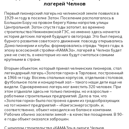
лагерей Челнов
Первый пионерский лагерь на челнинской земле появился в
1929-м году в поселке Затон. Поселение располагалось в
Большом Бору на правом берегу Камы напротив улицы
Центральной. Затон спустя годы затопит, во времена
строительства Нижнекамской ГЭС, но именно здесь начнется
история детских лагерей будущего автограда. Это был период
бурного развития советского движения: повсюду открывались
Дома пионерии и клубы, формировались отряды. Через годы, в
эпоху всесоюзной стройки «КАМАЗа», лагерей в Челнах будет
уже не счесть, а некоторые из них будут считаться самыми
крупными в стране.
Вторым объектом, который принял челнинских пионеров, стал
легендарный лагерь «Золотая горка» в Тарловке, построенный
в 1966-м году. Восемь спальных корпусов, отдельная столовая,
футбольное поле и концертный зал – такого наши дети еще не
видели. Одновременно лагерь мог вместить 320 человек. При
этом отдыхали здесь не только пионеры, но и взрослые –
работники строительных предприятий. Дело в том, что
«Золотая горка» была построена одним из градообразующих
на тот момент предприятий – «Камгэсэнергострой», и,
соответственно, объект находился на балансе компании.
Рабочих обычно заселяли зимой – в качестве поощрения. В 90-
е годы объект оказался заброшен.
С началом строительства «КАМАЗа» в округе Челнов