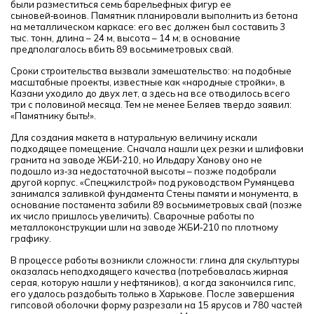
были разместиться семь барельефных фигур ее
сыновей‑воинов. Памятник планировали выполнить из бетона
на металлическом каркасе: его вес должен был составить 3
тыс. тонн, длина – 24 м, высота – 14 м; в основание
предполагалось вбить 89 восьмиметровых свай.
Сроки строительства вызвали замешательство: на подобные
масштабные проекты, известные как «народные стройки», в
Казани уходило до двух лет, а здесь на все отводилось всего
три с половиной месяца. Тем не менее Беляев твердо заявил:
«Памятнику быть!».
Для создания макета в натуральную величину искали
подходящее помещение. Сначала нашли цех резки и шлифовки
гранита на заводе ЖБИ‑210, но Ильдару Ханову оно не
подошло из‑за недостаточной высоты – позже подобрали
другой корпус. «Спецжилстрой» под руководством Румянцева
занимался заливкой фундамента Стены памяти и монумента, в
основание постамента забили 89 восьмиметровых свай (позже
их число пришлось увеличить). Сварочные работы по
металлоконструкции шли на заводе ЖБИ‑210 по плотному
графику.
В процессе работы возникли сложности: глина для скульптуры
оказалась неподходящего качества (потребовалась жирная
серая, которую нашли у нефтяников), а когда закончился гипс,
его удалось раздобыть только в Харькове. После завершения
гипсовой оболочки форму разрезали на 15 ярусов и 780 частей