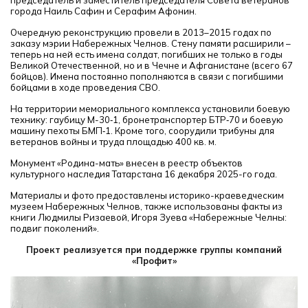
председатель и заместитель председателя Совета ветеранов
города Наиль Сафин и Серафим Афонин.
Очередную реконструкцию провели в 2013–2015 годах по
заказу мэрии Набережных Челнов. Стену памяти расширили –
теперь на ней есть имена солдат, погибших не только в годы
Великой Отечественной, но и в Чечне и Афганистане (всего 67
бойцов). Имена постоянно пополняются в связи с погибшими
бойцами в ходе проведения СВО.
На территории мемориального комплекса установили боевую
технику: гаубицу М-30‑1, бронетранспортер БТР‑70 и боевую
машину пехоты БМП‑1. Кроме того, соорудили трибуны для
ветеранов войны и труда площадью 400 кв. м.
Монумент «Родина-мать» внесен в реестр объектов
культурного наследия Татарстана 16 декабря 2025-го года.
Материалы и фото предоставлены историко-краеведческим
музеем Набережных Челнов, также использованы факты из
книги Людмилы Ризаевой, Игоря Зуева «Набережные Челны:
подвиг поколений».
Проект реализуется при поддержке группы компаний
«Профит»