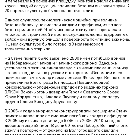
и перевезли на основную площадку. Монтаж начали с нижнего
яруса, каждый следующий заливали бетоном высокой марки. К
20 апреля скульптура была полностью отлита.
Однако случилась технологическая ошибка: при заливке
бетона оболочку не смазали жидким парафином, из‑за чего
бетон прилип к ней. Чтобы исправить ситуацию, привлекли
множество строителей и военнослужащих железнодорожных
войск – они вручную очищали поверхность памятника всю ночь.
К 1 мая скульптура была готова, а 9 мая мемориал
торжественно открыли.
На Стене памяти было высечено 2500 имен погибших воинов
из Набережных Челнов и Челнинского района. Здесь же
установлена пятиконечная звезда с языками пламени, а внизу
– откос с надписью на русском и татарском: «Вспомним всех
поименно» – «Батырлар исеме үлемсез». Факел для Вечного огня
привезли из Волгограда (с площади Павших Борцов)
комсомольско‑молодежным отрядом по заданию горкома
ВЛКСМ. Зажечь огонь доверили Героям Советского Союза
Юрию Кардашенко, Николаю Якупову и полному кавалеру
ордена Славы Зиатдину Арусланову.
В 2005-м году мемориал реконструировали: расширили Стену
памяти и дополнили ее именами погибших солдат и офицеров.
К 2005-му их число довели до 6746, а в 2006–2010-м годах
добавили еще 59 имен. В день 60-летия Победы Вечный огонь
зажгли повторно – от факела из Волгограда; это сделали