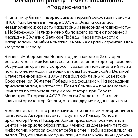
месяца на работу - с чего начиналась
«Родина-мать»
«Памятнику быть!» – твердо заявил первый секретарь горкома
КПСС Раис Беляев в январе 1975‑го. Задача казалась
невыполнимой: создать масштабный мемориал «Родина‑мать»
в Набережных Челнах нужно было всего за три с половиной
месяца – к 30‑летию Великой Победы. Через трудности с
материалами, ошибки монтажа и ночные авралы строители все
же успели к сроку.
В книге «Набережные Челны: подвиг поколений» авторы
рассказывают, как
Беляев созвал заседание бюро горкома для
обсуждения срочного вопроса – создания мемориала к 9 мая в
память о челнинцах, погибших в годы Гражданской и Великой
Отечественной войн. 1975-й год был юбилейным: Советский
Союз отмечал 30‑летие Победы над фашизмом. На заседании
присутствовали, в частности, Павел Саначин – председатель
комитета по строительству и архитектуре при Совете
Министров Татарской АССР, Георгий Солдатов – бывший
главный архитектор Казани, а также другие видные деятели.
Беляев вдохновенно рассказывал о концепции мемориального
комплекса. Авторы проекта – скульптор Ильдар Ханов и
архитектор Ринат Насыров. Ханов предложил разместить в
центре мемориала образ птицы Феникс из древнеегипетской
мифологии, которая сжигает себя в огне, чтобы возродиться из
пепла. Под крыльями могучей птицы с лицом женщины должны