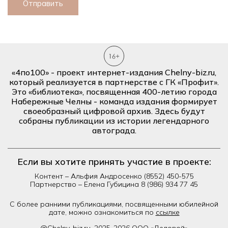
Отправить
«4по100» - проект интернет-издания Chelny-biz.ru,
который реализуется в партнерстве с ГК «Профит».
Это «библиотека», посвященная 400-летию города
Набережные Челны - команда издания формирует
своеобразный цифровой архив. Здесь будут
собраны публикации из истории легендарного
автограда.
Если вы хотите принять участие в проекте:
Контент – Альфия Андросенко
(8552) 450-575
Партнерство – Елена Губицина
8 (986) 934 77 45
С более ранними публикациями, посвященными юбилейной
дате, можно ознакомиться по
ссылке
@Сhelny-biz.ru. 2025-2026 ООО «Деловой»