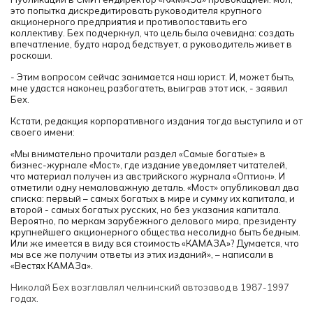
это попытка дискредитировать руководителя крупного
акционерного предприятия и противопоставить его
коллективу. Бех подчеркнул, что цель была очевидна: создать
впечатление, будто народ бедствует, а руководитель живет в
роскоши.
- Этим вопросом сейчас занимается наш юрист. И, может быть,
мне удастся наконец разбогатеть, выиграв этот иск, - заявил
Бех.
Кстати, редакция корпоративного издания тогда выступила и от
своего имени:
«Мы внимательно прочитали раздел «Самые богатые» в
бизнес-журнале «Мост», где издание уведомляет читателей,
что материал получен из австрийского журнала «Оптион». И
отметили одну немаловажную деталь. «Мост» опубликовал два
списка: первый – самых богатых в мире и сумму их капитала, и
второй - самых богатых русских, но без указания капитала.
Вероятно, по меркам зарубежного делового мира, президенту
крупнейшего акционерного общества несолидно быть бедным.
Или же имеется в виду вся стоимость «КАМАЗА»? Думается, что
мы все же получим ответы из этих изданий», ­– написали в
«Вестях КАМАЗа».
Николай Бех возглавлял челнинский автозавод в 1987-1997
годах.