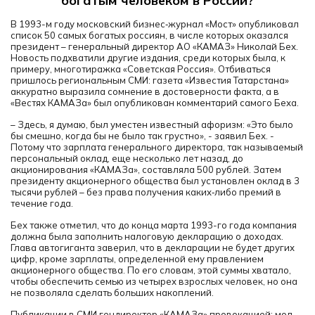
богатым человеком в России?
В 1993-м году московский бизнес‑журнал «Мост» опубликовал
список 50 самых богатых россиян, в числе которых оказался
президент – генеральный директор АО «КАМАЗ» Николай Бех.
Новость подхватили другие издания, среди которых была, к
примеру, многотиражка «Советская Россия». Отбиваться
пришлось региональным СМИ: газета «Известия Татарстана»
аккуратно выразила сомнение в достоверности факта, а в
«Вестях КАМАЗа» был опубликован комментарий самого Беха.
– Здесь, я думаю, был уместен известный афоризм: «Это было
бы смешно, когда бы не было так грустно», - заявил Бех. -
Потому что зарплата генерального директора, так называемый
персональный оклад, еще несколько лет назад, до
акционирования «КАМАЗа», составляла 500 рублей. Затем
президенту акционерного общества был установлен оклад в 3
тысячи рублей – без права получения каких‑либо премий в
течение года.
Бех также отметил, что до конца марта 1993-го года компания
должна была заполнить налоговую декларацию о доходах.
Глава автогиганта заверил, что в декларации не будет других
цифр, кроме зарплаты, определенной ему правлением
акционерного общества. По его словам, этой суммы хватало,
чтобы обеспечить семью из четырех взрослых человек, но она
не позволяла сделать больших накоплений.
Публикации в СМИ гендиректор «КАМАЗа» провокацией: мол,