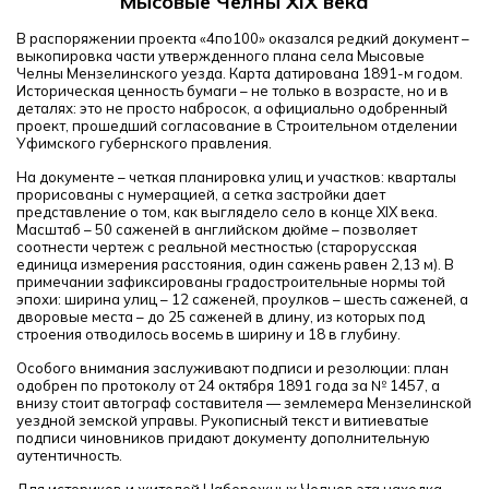
Мысовые Челны XIX века
В распоряжении проекта «4по100» оказался редкий документ –
выкопировка части утвержденного плана села Мысовые
Челны Мензелинского уезда. Карта датирована 1891-м годом.
Историческая ценность бумаги – не только в возрасте, но и в
деталях: это не просто набросок, а официально одобренный
проект, прошедший согласование в Строительном отделении
Уфимского губернского правления.
На документе – четкая планировка улиц и участков: кварталы
прорисованы с нумерацией, а сетка застройки дает
представление о том, как выглядело село в конце XIX века.
Масштаб – 50 саженей в английском дюйме – позволяет
соотнести чертеж с реальной местностью (старорусская
единица измерения расстояния, один сажень равен 2,13 м). В
примечании зафиксированы градостроительные нормы той
эпохи: ширина улиц – 12 саженей, проулков – шесть саженей, а
дворовые места – до 25 саженей в длину, из которых под
строения отводилось восемь в ширину и 18 в глубину.
Особого внимания заслуживают подписи и резолюции: план
одобрен по протоколу от 24 октября 1891 года за № 1457, а
внизу стоит автограф составителя — землемера Мензелинской
уездной земской управы. Рукописный текст и витиеватые
подписи чиновников придают документу дополнительную
аутентичность.