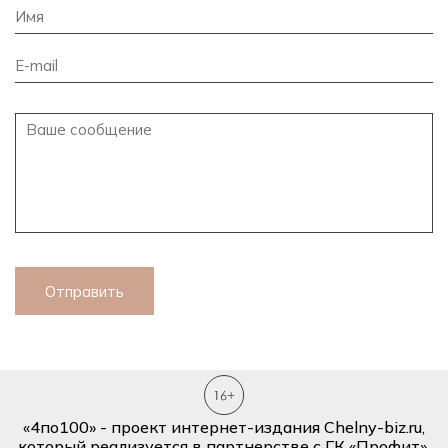
Отправить
«4по100» - проект интернет-издания Chelny-biz.ru,
который реализуется в партнерстве с ГК «Профит».