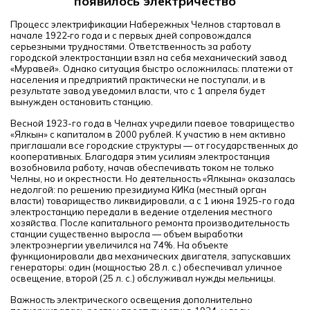
появилось электричество
Процесс электрификации Набережных Челнов стартовал в
начале 1922‑го года и с первых дней сопровождался
серьезными трудностями. Ответственность за работу
городской электростанции взял на себя механический завод
«Муравей». Однако ситуация быстро осложнилась: платежи от
населения и предприятий практически не поступали, и в
результате завод уведомил власти, что с 1 апреля будет
вынужден остановить станцию.
Весной 1923-го года в Челнах учредили паевое товарищество
«Ялкын» с капиталом в 2000 рублей. К участию в нем активно
приглашали все городские структуры — от государственных до
кооперативных. Благодаря этим усилиям электростанция
возобновила работу, начав обеспечивать током не только
Челны, но и окрестности. Но деятельность «Ялкына» оказалась
недолгой: по решению президиума КИКа (местный орган
власти) товарищество ликвидировали, а с 1 июня 1925-го года
электростанцию передали в ведение отделения местного
хозяйства. После капитального ремонта производительность
станции существенно выросла — объем выработки
электроэнергии увеличился на 74%. На объекте
функционировали два механических двигателя, запускавших
генераторы: один (мощностью 28 л. с.) обеспечивал уличное
освещение, второй (25 л. с.) обслуживал нужды мельницы.
Важность электрического освещения дополнительно