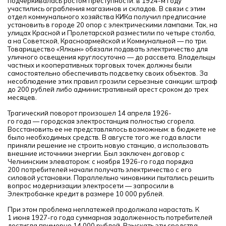
подчеркивалась ростом преступности: в 1924-м году
участились ограбления магазинов и складов. В связи с этим
отдел коммунального хозяйства КИКа получил предписание
установить в городе 20 опор с электрическими лампами. Так, на
улицах Красной и Пролетарской разместили по четыре столба,
а на Советской, Красноармейской и Коммунальной — по три.
Товарищество «Ялкын» обязали подавать электричество для
уличного освещения круглосуточно — до рассвета. Владельцы
частных и кооперативных торговых точек должны были
самостоятельно обеспечивать подсветку своих объектов. За
несоблюдение этих правил грозили серьезные санкции: штраф
до 200 рублей либо административный арест сроком до трех
месяцев.
Трагический поворот произошел 14 апреля 1926-
го года — городская электростанция полностью сгорела.
Восстановить ее не представлялось возможным: в бюджете не
было необходимых средств. В августе того же года власти
приняли решение не строить новую станцию, а использовать
внешние источники энергии. Был заключен договор с
Челнинским элеватором: с ноября 1926-го года порядка
200 потребителей начали получать электричество с его
силовой установки. Параллельно чиновники пытались решить
вопрос модернизации электросети — запросили в
Электробанке кредит в размере 10 000 рублей.
При этом проблема неплатежей продолжала нарастать. К
1 июня 1927-го года суммарная задолженность потребителей
достигла примерно 14 000 рублей. Взыскать эти средства